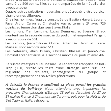
cumulé de 506 points. Elles se sont emparées de la médaille d’or
avec panache.
Quatre autres sélections nationales ont décroché le titre de vice-
championnes d’Europe.
Chez les hommes, l’équipe constituée de Bastien Havart, Laurent
e
Fava, Arthur Caron et Christophe Auvret termine 2
avec 726
points, au terme d’un duel serré avec l’Italie.
Les juniors, Ylan Lemoine, Lucas Demarest et Étienne Shack
montent sur la seconde marche du podium et emportent l’argent
avec un score de 501.
Les seniors, Jean-Philippe Cloitre, Didier Dal Barco et Pascal
Marteau sont seconds avec 511.
Les vétérans, Alain Dulary, Christian Blassel et Jean-Michel
Hominal accèdent aussi à la seconde marche du podium avec 487.
Ce succès n’est pas dû au hasard. La Fédération Française de Ball-
Trap (FFBT) récolte les fruits d’une stratégie axée sur une
régularité des résultats, l’homogénéité du groupe et
l’accompagnement des nouvelles générations.
À Vetralla la France a confirmé sa place parmi les grandes
nations du ball-trap.
Nous attendons avec impatience les
prochains Championnats d’Europe CS qui se déroulent du 27 au
31 mai en France, à Chaumont sur Taronne, puis pour les Hélices du
6 et 7 juin en Italie, à Bologne.