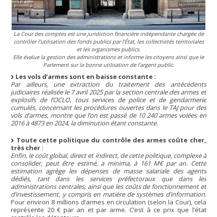
La Cour des comptes est une juridiction financière indépendante chargée de
contrôler l’utilisation des fonds publics par l’État, les collectivités territoriales
et les organismes publics.
Elle évalue la gestion des administrations et informe les citoyens ainsi que le
Parlement sur la bonne utilisation de l’argent public.
Les vols d’armes sont en baisse constante :
Par ailleurs, une extraction du traitement des antécédents
judiciaires réalisée le 7 avril 2025 par la section centrale des armes et
explosifs de l’OCLO, tous services de police et de gendarmerie
cumulés, concernant les procédures ouvertes dans le TAJ pour des
vols d’armes, montre que l’on est passé de 10 240 armes volées en
2016 à 4873 en 2024, la diminution étant constante.
Toute cette politique du contrôle des armes coûte cher,
très cher :
Enfin, le coût global, direct et indirect, de cette politique, complexe à
consolider, peut être estimé, a minima, à 161 M€ par an. Cette
estimation agrège les dépenses de masse salariale des agents
dédiés, tant dans les services préfectoraux que dans les
administrations centrales, ainsi que les coûts de fonctionnement et
d’investissement, y compris en matière de systèmes d’information.
Pour environ 8 millions d’armes en circulation (selon la Cour), cela
représente 20 € par an et par arme. C’est à ce prix que l’état