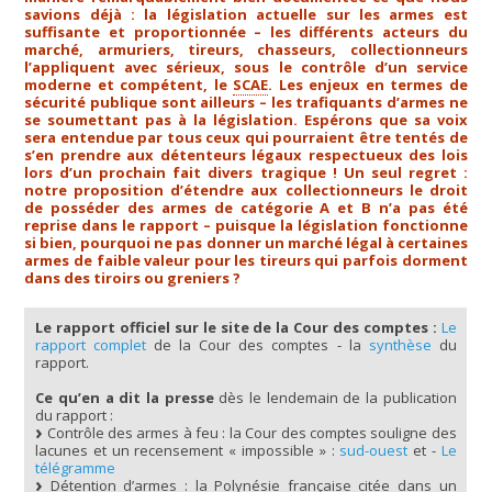
savions déjà : la législation actuelle sur les armes est
suffisante et proportionnée – les différents acteurs du
marché, armuriers, tireurs, chasseurs, collectionneurs
l’appliquent avec sérieux, sous le contrôle d’un service
moderne et compétent, le
SCAE
. Les enjeux en termes de
sécurité publique sont ailleurs – les trafiquants d’armes ne
se soumettant pas à la législation. Espérons que sa voix
sera entendue par tous ceux qui pourraient être tentés de
s’en prendre aux détenteurs légaux respectueux des lois
lors d’un prochain fait divers tragique ! Un seul regret :
notre proposition d’étendre aux collectionneurs le droit
de posséder des armes de catégorie A et B n’a pas été
reprise dans le rapport – puisque la législation fonctionne
si bien, pourquoi ne pas donner un marché légal à certaines
armes de faible valeur pour les tireurs qui parfois dorment
dans des tiroirs ou greniers ?
Le rapport officiel sur le site de la Cour des comptes :
Le
rapport complet
de la Cour des comptes - la
synthèse
du
rapport.
Ce qu’en a dit la presse
dès le lendemain de la publication
du rapport :
Contrôle des armes à feu : la Cour des comptes souligne des
lacunes et un recensement « impossible » :
sud-ouest
et -
Le
télégramme
Détention d’armes : la Polynésie française citée dans un