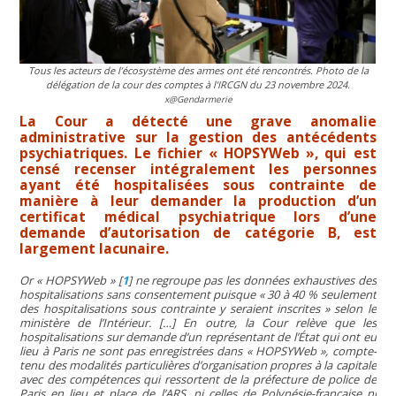
Tous les acteurs de l’écosystème des armes ont été rencontrés. Photo de la
délégation de la cour des comptes à l’IRCGN du 23 novembre 2024.
x@Gendarmerie
La Cour a détecté une grave anomalie
administrative sur la gestion des antécédents
psychiatriques. Le fichier « HOPSYWeb », qui est
censé recenser intégralement les personnes
ayant été hospitalisées sous contrainte de
manière à leur demander la production d’un
certificat médical psychiatrique lors d’une
demande d’autorisation de catégorie B, est
largement lacunaire.
Or « HOPSYWeb »
[
1
]
ne regroupe pas les données exhaustives des
hospitalisations sans consentement puisque « 30 à 40 % seulement
des hospitalisations sous contrainte y seraient inscrites » selon le
ministère de l’Intérieur. […] En outre, la Cour relève que les
hospitalisations sur demande d’un représentant de l’État qui ont eu
lieu à Paris ne sont pas enregistrées dans « HOPSYWeb », compte-
tenu des modalités particulières d’organisation propres à la capitale
avec des compétences qui ressortent de la préfecture de police de
Paris en lieu et place de l’ARS, ni celles de Polynésie-française ni