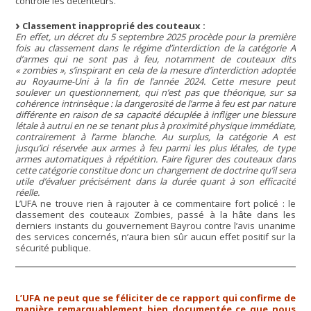
contrôle les détenteurs.
Classement inapproprié des couteaux :
En effet, un décret du 5 septembre 2025 procède pour la première
fois au classement dans le régime d’interdiction de la catégorie A
d’armes qui ne sont pas à feu, notamment de couteaux dits
« zombies », s’inspirant en cela de la mesure d’interdiction adoptée
au Royaume-Uni à la fin de l’année 2024. Cette mesure peut
soulever un questionnement, qui n’est pas que théorique, sur sa
cohérence intrinsèque : la dangerosité de l’arme à feu est par nature
différente en raison de sa capacité décuplée à infliger une blessure
létale à autrui en ne se tenant plus à proximité physique immédiate,
contrairement à l’arme blanche. Au surplus, la catégorie A est
jusqu’ici réservée aux armes à feu parmi les plus létales, de type
armes automatiques à répétition. Faire figurer des couteaux dans
cette catégorie constitue donc un changement de doctrine qu’il sera
utile d’évaluer précisément dans la durée quant à son efficacité
réelle.
L’UFA ne trouve rien à rajouter à ce commentaire fort policé : le
classement des couteaux Zombies, passé à la hâte dans les
derniers instants du gouvernement Bayrou contre l’avis unanime
des services concernés, n’aura bien sûr aucun effet positif sur la
sécurité publique.
L’UFA ne peut que se féliciter de ce rapport qui confirme de
manière remarquablement bien documentée ce que nous