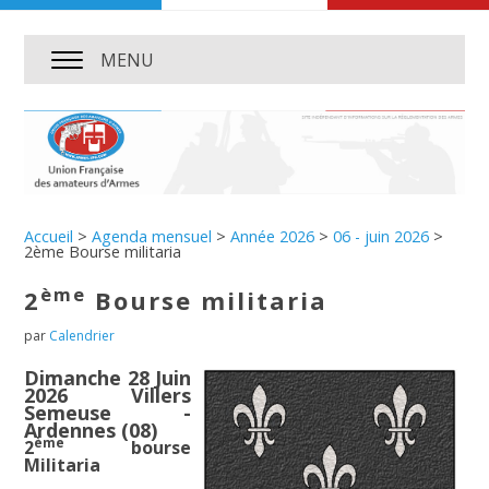
MENU
Accueil
>
Agenda mensuel
>
Année 2026
>
06 - juin 2026
>
2ème Bourse militaria
ème
2
Bourse militaria
par
Calendrier
Dimanche 28 Juin
2026 Villers
Semeuse -
Ardennes (08)
ème
2
bourse
Militaria