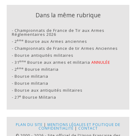
Dans la même rubrique
-
Championnats de France de Tir aux Armes
Réglementaires 2026
ème
-
2
Bourse aux Armes anciennes
-
Championnats de France de tir Armes Anciennes
-
Bourse antiquités militaires
ème
-
31
Bourse aux armes et militaria
ANNULÉE
ème
-
2
Bourse militaria
-
Bourse militaria
-
Bourse militaria
-
Bourse aux antiquités militaires
e
-
27
Bourse Militaria
PLAN DU SITE
|
MENTIONS LÉGALES ET POLITIQUE DE
CONFIDENTIALITÉ
|
CONTACT
© 2000 - 2026 - Site officiel de l’Union Française des