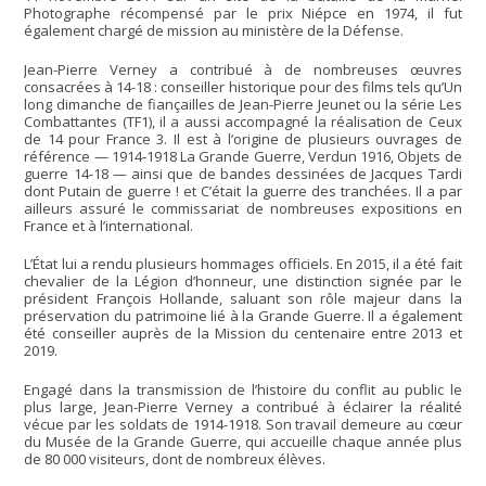
Photographe récompensé par le prix Niépce en 1974, il fut
également chargé de mission au ministère de la Défense.
Jean-Pierre Verney a contribué à de nombreuses œuvres
consacrées à 14-18 : conseiller historique pour des films tels qu’Un
long dimanche de fiançailles de Jean-Pierre Jeunet ou la série Les
Combattantes (TF1), il a aussi accompagné la réalisation de Ceux
de 14 pour France 3. Il est à l’origine de plusieurs ouvrages de
référence — 1914-1918 La Grande Guerre, Verdun 1916, Objets de
guerre 14-18 — ainsi que de bandes dessinées de Jacques Tardi
dont Putain de guerre ! et C’était la guerre des tranchées. Il a par
ailleurs assuré le commissariat de nombreuses expositions en
France et à l’international.
L’État lui a rendu plusieurs hommages officiels. En 2015, il a été fait
chevalier de la Légion d’honneur, une distinction signée par le
président François Hollande, saluant son rôle majeur dans la
préservation du patrimoine lié à la Grande Guerre. Il a également
été conseiller auprès de la Mission du centenaire entre 2013 et
2019.
Engagé dans la transmission de l’histoire du conflit au public le
plus large, Jean-Pierre Verney a contribué à éclairer la réalité
vécue par les soldats de 1914-1918. Son travail demeure au cœur
du Musée de la Grande Guerre, qui accueille chaque année plus
de 80 000 visiteurs, dont de nombreux élèves.