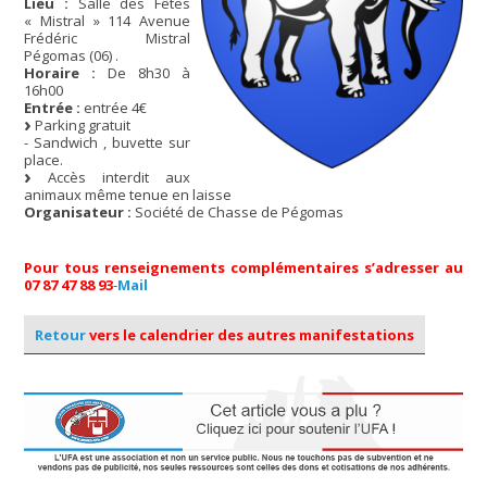
Lieu :
Salle des Fêtes
« Mistral » 114 Avenue
Frédéric Mistral
Pégomas (06) .
Horaire :
De 8h30 à
16h00
Entrée :
entrée 4€
Parking gratuit
- Sandwich , buvette sur
place.
Accès interdit aux
animaux même tenue en laisse
Organisateur :
Société de Chasse de Pégomas
Pour tous renseignements complémentaires s’adresser au
07 87 47 88 93
-
Mail
Retour
vers le calendrier des autres manifestations