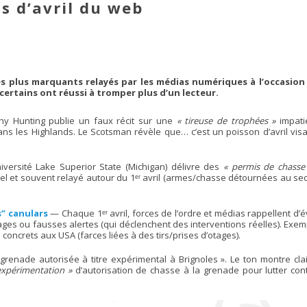
s d’avril du web
es plus marquants relayés par les médias numériques à l’occasion
certains ont réussi à tromper plus d’un lecteur.
 Hunting publie un faux récit sur une
« tireuse de trophées »
impati
ans les Highlands. Le Scotsman révèle que… c’est un poisson d’avril vis
versité Lake Superior State (Michigan) délivre des
« permis de chasse 
tuel et souvent relayé autour du 1ᵉʳ avril (armes/chasse détournées au s
s” canulars
— Chaque 1ᵉʳ avril, forces de l’ordre et médias rappellent d’é
tages ou fausses alertes (qui déclenchent des interventions réelles). Exe
concrets aux USA (farces liées à des tirs/prises d’otages).
grenade autorisée à titre expérimental à Brignoles ». Le ton montre clair
expérimentation »
d’autorisation de chasse à la grenade pour lutter cont