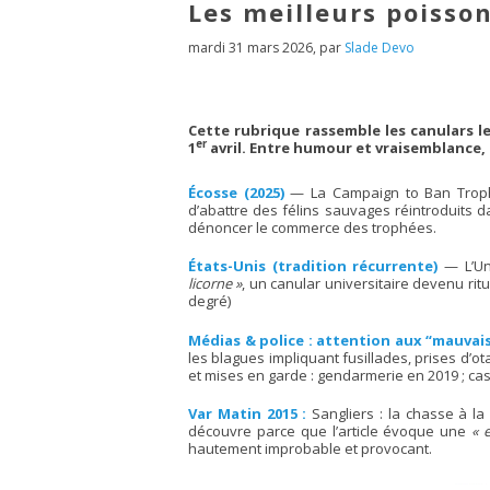
Les meilleurs poisson
mardi 31 mars 2026
,
par
Slade Devo
Cette rubrique rassemble les canulars l
er
1
avril. Entre humour et vraisemblance, 
Écosse (2025)
— La Campaign to Ban Trophy
d’abattre des félins sauvages réintroduits d
dénoncer le commerce des trophées.
États-Unis (tradition récurrente)
— L’Uni
licorne »
, un canular universitaire devenu ri
degré)
Médias & police : attention aux “mauvai
les blagues impliquant fusillades, prises d’o
et mises en garde : gendarmerie en 2019 ; cas 
Var Matin 2015 :
Sangliers : la chasse à la 
découvre parce que l’article évoque une
« 
hautement improbable et provocant.