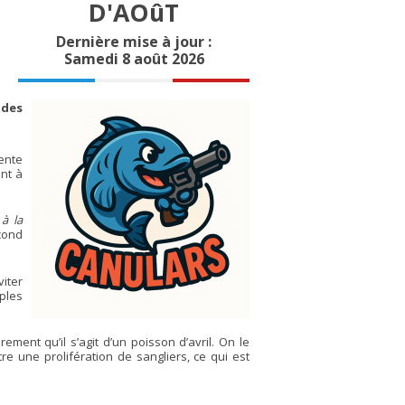
D'AOûT
Dernière mise à jour :
Samedi 8 août 2026
 des
ente
ant à
à la
econd
viter
mples
ement qu’il s’agit d’un poisson d’avril. On le
re une prolifération de sangliers, ce qui est