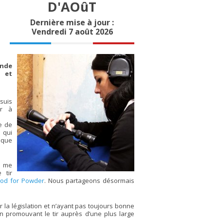
D'AOûT
Dernière mise à jour :
Vendredi 7 août 2026
onde
 et
suis
ir à
e de
 qui
f que
e me
 tir
ood for Powder
. Nous partageons désormais
r la législation et n’ayant pas toujours bonne
n promouvant le tir auprès d’une plus large