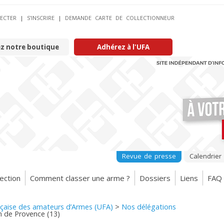
ECTER
|
S’INSCRIRE
|
DEMANDE CARTE DE COLLECTIONNEUR
ez notre boutique
Adhérez à l'UFA
Revue de presse
Calendrier
ection
Comment classer une arme ?
Dossiers
Liens
FAQ
nçaise des amateurs d’Armes (UFA)
>
Nos délégations
n de Provence (13)