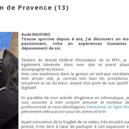
n de Provence (13)
Aude BAUDINO
Tireuse sportive depuis 6 ans, j’ai découvert un m
passionnant, riche en expériences humaines
dépassement de soi.
Titulaire du Brevet Fédéral d’Animateur de la FFTir, je 
également bénévole dans mon club et prend plais
accompagner les tireurs.
Avec une expérience dans la gestion en tant que secrétair
mon ancien club, je connais très bien les procédures
encadrent la vie du tireur, autant d’un point de vue sporti
législatif.
En parallèle de mon activité d’Ingénieur en informatique, j
suis associée à mon conjoint armurier et moniteur de
professionnel et nous développons l’
armurerie en ligne W
pleinement cette passion pour les armes et le tir.
Ayant conscience de la fragilité de ce milieu, très encadré pa
presse, il me tient à cœur de participer à son expansion e