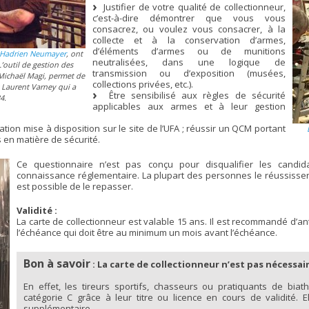
Justifier de votre qualité de collectionneur,
c’est-à-dire démontrer que vous vous
consacrez, ou voulez vous consacrer, à la
collecte et à la conservation d’armes,
d’éléments d’armes ou de munitions
Hadrien Neumayer
, ont
neutralisées, dans une logique de
L’outil de gestion des
transmission ou d’exposition (musées,
Michaël Magi, permet de
collections privées, etc.).
st Laurent Varney qui a
Être sensibilisé aux règles de sécurité
4.
applicables aux armes et à leur gestion
ion mise à disposition sur le site de l’UFA ; réussir un QCM portant
 en matière de sécurité.
Ce questionnaire n’est pas conçu pour disqualifier les candi
connaissance réglementaire. La plupart des personnes le réussissent 
est possible de le repasser.
Validité :
La carte de collectionneur est valable 15 ans. Il est recommandé d’
l’échéance qui doit être au minimum un mois avant l’échéance.
Bon à savoir
: La carte de collectionneur n’est pas nécessa
En effet, les tireurs sportifs, chasseurs ou pratiquants de bi
catégorie C grâce à leur titre ou licence en cours de validité.
supplémentaire.