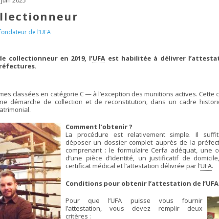
 juin 2025
ollectionneur
fondateur de l’UFA
e collectionneur en 2019, l’
UFA
est habilitée à délivrer l’attesta
réfectures.
mes classées en catégorie C — à l’exception des munitions actives. Cette 
e démarche de collection et de reconstitution, dans un cadre histori
atrimonial.
Comment l’obtenir ?
La procédure est relativement simple. Il suffi
déposer un dossier complet auprès de la préfect
comprenant : le formulaire Cerfa adéquat, une c
d’une pièce d’identité, un justificatif de domicil
certificat médical et l’attestation délivrée par l’
UFA
.
Conditions pour obtenir l’attestation de l’UFA 
Pour que l’UFA puisse vous fournir
l’attestation, vous devez remplir deux
critères :