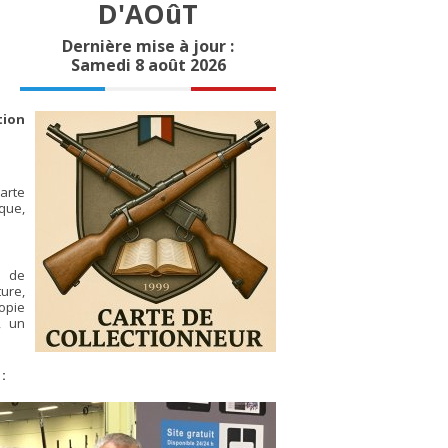
D'AOûT
Dernière mise à jour :
Samedi 8 août 2026
tion
carte
que,
t de
ure,
opie
e, un
: