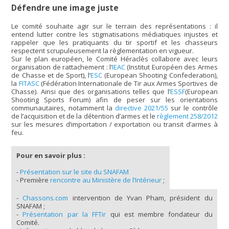
Défendre une image juste
Le comité souhaite agir sur le terrain des représentations : il
entend lutter contre les stigmatisations médiatiques injustes et
rappeler que les pratiquants du tir sportif et les chasseurs
respectent scrupuleusement la règlementation en vigueur.
Sur le plan européen, le Comité Héraclès collabore avec leurs
organisation de rattachement : l’
IEAC
(Institut Européen des Armes
de Chasse et de Sport), l’
ESC
(European Shooting Confederation),
la
FITASC
(Fédération Internationale de Tir aux Armes Sportives de
Chasse). Ainsi que des organisations telles que l’
ESSF
(European
Shooting Sports Forum) afin de peser sur les orientations
communautaires, notamment la
directive 2021/55
sur le contrôle
de l’acquisition et de la détention d’armes et le
règlement 258/2012
sur les mesures d’importation / exportation ou transit d’armes à
feu.
Pour en savoir plus :
-
Présentation sur le site du SNAFAM
- Première
rencontre au Ministère de l’Intérieur
;
-
Chassons.com
intervention de Yvan Pham, président du
SNAFAM ;
-
Présentation par la FFTir
qui est membre fondateur du
Comité.